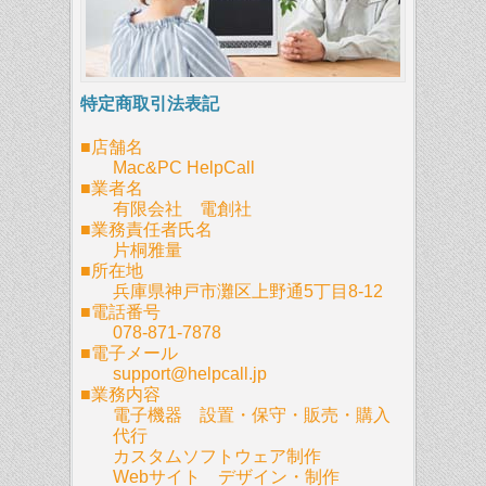
特定商取引法表記
■店舗名
Mac&PC HelpCall
■業者名
有限会社 電創社
■業務責任者氏名
片桐雅量
■所在地
兵庫県神戸市灘区上野通5丁目8-12
■電話番号
078-871-7878
■電子メール
support@helpcall.jp
■業務内容
電子機器 設置・保守・販売・購入
代行
カスタムソフトウェア制作
Webサイト デザイン・制作