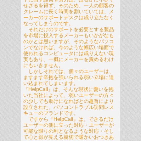
せざるを得ず、そのため、一人の顧客の
クレームに長く時間を割いていては、メ
ーカーのサポートデスクは成り立たなく
なってしまうのです。
それだけのサポートを必要とする製品
を市場に投入するメーカーもいかがなも
のかとは思いますが、そのようなパソコ
ンでなければ、今のような幅広い場面で
使われるコンピュータには成りえない現
実もあり、一概にメーカーを責めるわけ
にもいきません。
しかしそれでは、個々のユーザーは、
ますます辛抱を強いられる弱い立場に追
い込まれてしまいます。
『HelpCall』は、そんな現状に憂いを抱
いた当社によって、弱いユーザーの方々
の少しでも助けになればとの趣旨により
設立された、パソコントラブル訪問レス
キューのブランドです。
ですから『HelpCall』は、できるだけ
ユーザーの側に立った対応・ユーザーが
可能な限りの利となるような対応・そし
て心と顔が見える親切で暖かいおつきあ