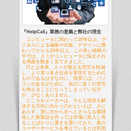
『HelpCall』業務の意義と弊社の理念
コンピュータに関わって30年以上、デ
ジタルによる編集や出版、デザインに携
わってからも20年以上。この長い経験の
中では、人々がコンピュータに悩まされ
る局面を数多く見てきました。
ITとは本来、人々が抱える苦労を軽減
し、より実り多き社会を実現するための
ものであるはずなのに、現実には、パソ
コンがあるがために、余計に多くの苦労
を抱えることになってしまっている方
が、少なくありません。
ところがメーカーは、そんな現状を解
決する方向に向かうのかといえば、さに
あらず。逆に次から次へとさらなる複雑
化した新製品を作っては市場に投入し売
ることばかりに重きを置いており、真の
ユーザーサービスを考えているとは到底