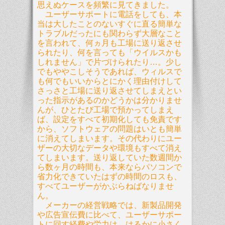
思えぬケースを頻繁に見てきました。
ユーザーサポートに電話をしても、本
当は大したことのないすぐに直る簡単な
トラブルだったにも関わらず大層なこと
を言われて、何ヵ月も工場に送り返させ
られたり、何を言っても「ウイルスかも
しれません」で片づけられたり…。少し
でもややこしそうであれば、ウィルスで
も何でもいいからとにかく理由付けして
さっさと工場に送り返させてしまえとい
った指示があるのかどうかは分かりませ
んが、ひとたび工場で預かってしまえ
ば、設定をすべて初期化しても免責です
から、ソフトウェアの問題はいとも簡単
に消えてしまいます。その代わりにユー
ザーの大切なデータや環境もすべて消え
てしまいます。送り返していた数週間か
ら数ヶ月の時間も、本来ならパソコンで
省力化できていたはずの時間のロスも、
すべてユーザーがかぶらねばなりませ
ん。
メーカーの経営戦略では、新製品開発
や広告宣伝費に比べて、ユーザーサポー
トに回す経費や労力は、はるかに小さく