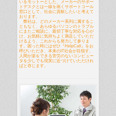
いをモットーとした、メーカーのサポー
トデスクとは一線を画くサポートコール
窓口として、社会に貢献したいと考えて
おります。
弊社は、どのメーカー系列に属するこ
ともなく、あらゆるパソコンのトラブル
にまたご相談に、親切丁寧な対応を心が
け、お気軽に気持ちよく満足していただ
けるよう、これからも努力して参りま
す。困った時にはぜひ『HelpCall』をお
呼びいただき、本来のIT社会が目指す、
人間が楽をできる苦労のないコンピュー
タを少しでも現実に近づけていただけれ
ばと存じます。